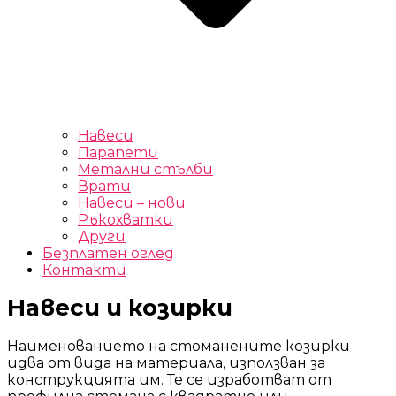
Навеси
Парапети
Метални стълби
Врати
Навеси – нови
Ръкохватки
Други
Безплатен оглед
Контакти
Навеси и козирки
Наименованието на стоманените козирки
идва от вида на материала, използван за
конструкцията им. Те се изработват от