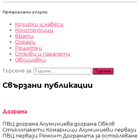
Предлагани услуги
Козирки и навеси
Конструкции
Врати
Огради
Решетки
Стълби и парапети
Облицовки
Търсене за:
Свързани публикации
Дограма
ПВЦ дограма Алуминиева дограма Обков
Стъклопакети Комарници Алуминиеви первази
ПВЦ первази Ремонт Дограмата за остъкляване