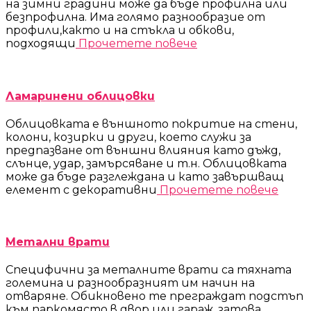
на зимни градини може да бъде профилна или
безпрофилна. Има голямо разнообразие от
профили,както и на стъкла и обкови,
подходящи
Прочетете повече
Ламаринени облицовки
Облицовката е външното покритие на стени,
колони, козирки и други, което служи за
предпазване от външни влияния като дъжд,
слънце, удар, замърсяване и т.н. Облицовката
може да бъде разглеждана и като завършващ
елемент с декоративни
Прочетете повече
Метални врати
Специфични за металните врати са тяхната
големина и разнообразният им начин на
отваряне. Обикновено те преграждат подстъп
към паркомясто в двор или гараж, затова