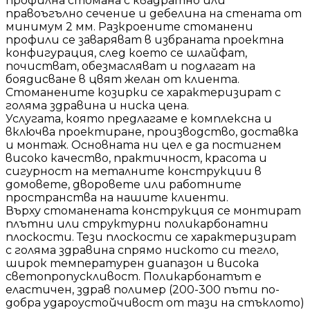
профилна стомана с квадратно или
правоъгълно сечение и дебелина на стената от
минимум 2 мм. Разкроените стоманени
профили се заваряват в избраната проектна
конфигурация, след което се шлайфат,
почистват, обезмасляват и подлагат на
боядисване в цвят желан от клиента.
Стоманените козирки се характеризират с
голяма здравина и ниска цена.
Услугата, която предлагаме е комплексна и
включва проектиране, производство, доставка
и монтаж. Основната ни цел е да постигнем
високо качество, практичност, красота и
сигурност на металните конструкции в
домовете, дворовете или работните
пространства на нашите клиенти.
Върху стоманената конструкция се монтират
плътни или структурни поликарбонатни
плоскости. Тези плоскости се характеризират
с голяма здравина спрямо ниското си тегло,
широк температурен диапазон и висока
светопропускливост. Поликарбонатът е
еластичен, здрав полимер (200-300 пъти по-
добра удароустойчивост от тази на стъклото)